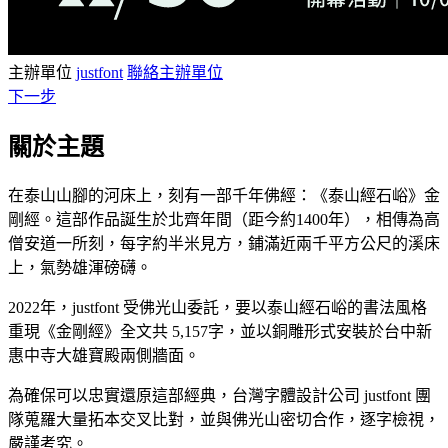
主辦單位
justfont
聯絡主辦單位
下一步
關於主題
在泰山山腳的河床上，刻有一部千年佛經：《泰山經石峪》金
剛經。這部作品誕生於北齊年間（距今約1400年），相傳為高
僧安道一所刻，每字約半米見方，鋪滿近兩千平方公尺的溪床
上，氣勢雄渾磅礴。
2022年，justfont 受佛光山委託，要以泰山經石峪的書法風格
重現《金剛經》全文共 5,157字，並以銅雕形式安裝於台中新
惠中寺大雄寶殿兩側牆面。
為確保可以忠實還原這部經典，台灣字體設計公司 justfont 團
隊蒐羅大量拓本交叉比對，並與佛光山密切合作，逐字檢視，
嚴謹考究。