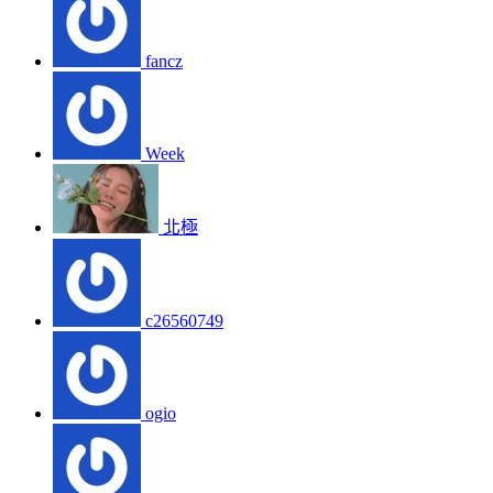
fancz
Week
北極
c26560749
ogio