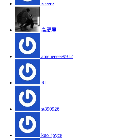
zeeeez
高慶展
amelieeeee9912
RJ
st890926
kuo_joyce