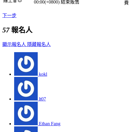
線上🧧🌰
00:00(+0800)
結束販售
費
下一步
57
報名人
顯示報名人
隱藏報名人
kokl
lt07
Ethan Fang