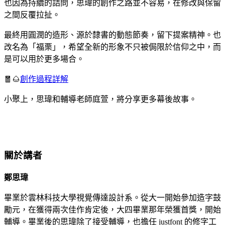
也因為持續的詰問，思瑋的創作之路並不容易，在修改與保留
之間反覆拉扯。
最終用圓潤的造形、源於隸書的動態節奏，留下提案精神。也
改名為「福栗」，希望全新的形象不只被侷限於信仰之中，而
是可以用於更多場合。
🧧🌰
創作過程詳解
小聚上，思瑋和輔導老師庭萱，將分享更多幕後故事。
關於講者
鄭思瑋
畢業於雲林科技大學視覺傳達設計系。從大一開始參加造字鼓
勵元，在獲得兩次佳作肯定後，大四畢業那年榮獲首獎，開始
輔導。畢業後的思瑋除了接受輔導，也擔任 justfont 的修字工